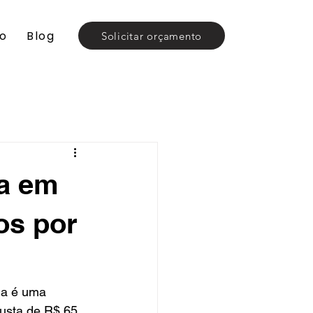
to
Blog
Solicitar orçamento
na em
os por
na é uma 
custa de R$ 65 