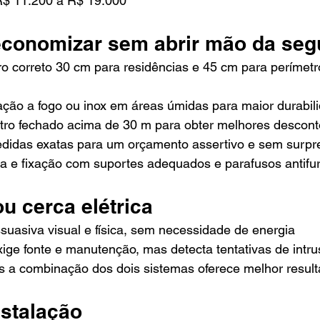
R$ 11.200 a R$ 19.000
economizar sem abrir mão da se
ro correto 30 cm para residências e 45 cm para perímetr
zação a fogo ou inox em áreas úmidas para maior durabil
tro fechado acima de 30 m para obter melhores descont
edidas exatas para um orçamento assertivo e sem surpr
tia e fixação com suportes adequados e parafusos antifu
u cerca elétrica
suasiva visual e física, sem necessidade de energia
xige fonte e manutenção, mas detecta tentativas de intr
 a combinação dos dois sistemas oferece melhor resul
nstalação