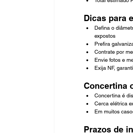
Total estimado 
Dicas para 
Defina o diâmet
expostos
Prefira galvani
Contrate por me
Envie fotos e m
Exija NF, garan
Concertina o
Concertina é dis
Cerca elétrica e
Em muitos casos
Prazos de i