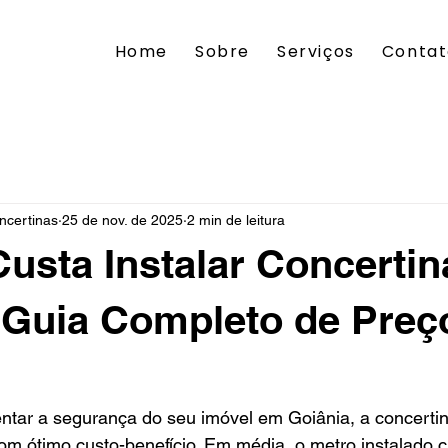
Home
Sobre
Serviços
Conta
ncertinas
25 de nov. de 2025
2 min de leitura
usta Instalar Concerti
 Guia Completo de Preç
tar a segurança do seu imóvel em Goiânia, a concerti
com ótimo custo-benefício. Em média, o metro instalado 