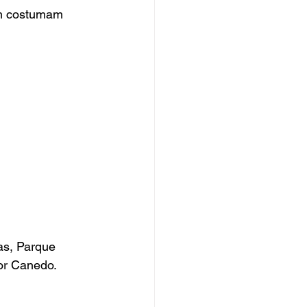
 m costumam 
as, Parque 
or Canedo.