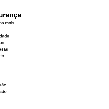
gurança
os mais 
idade
os
esas
rto
usão
tado