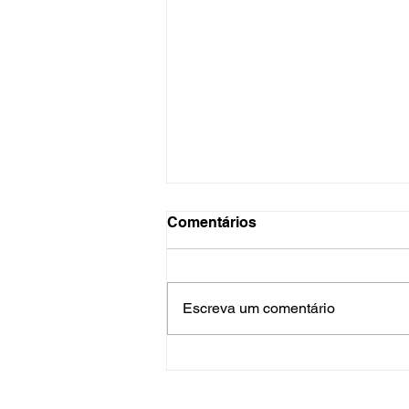
Comentários
Escreva um comentário
Concertina em Goiânia:
Instalação Profissional com
Garantia