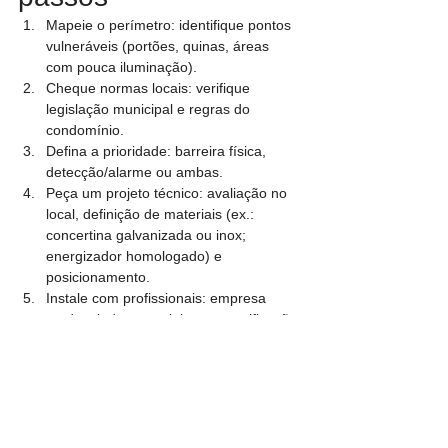
Mapeie o perímetro: identifique pontos 
vulneráveis (portões, quinas, áreas 
com pouca iluminação).
Cheque normas locais: verifique 
legislação municipal e regras do 
condomínio.
Defina a prioridade: barreira física, 
detecção/alarme ou ambas.
Peça um projeto técnico: avaliação no 
local, definição de materiais (ex.: 
concertina galvanizada ou inox; 
energizador homologado) e 
posicionamento.
Instale com profissionais: empresa 
credenciada, materiais com certificação 
(ex.: Inmetro), sinalização obrigatória e 
testes de funcionamento.
Dúvidas comuns
É perigoso? A cerca elétrica usa pulsos 